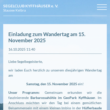
SEGELCLUB KYFFHÄUSER
e. V.
Stausee Kelbra
Navigation
NEWS
TERMINE
überspringen
CLUB
Arbeitseinsätze
BILDER
Veranstaltungen
Grundkurs Jollensegeln
Einladung zum Wandertag am 15.
DOWNLOADS
Regattatermine
Mitglied werden
Regattafotos
ANFAHRT
Ausschreibungen
Vereinsgeschichte
Vereinsleben
KONTAKT
November 2025
Unsere Boote
Törnfotos
Revier
Vorstand und Beirat
16.10.2025 11:40
Regeln für vereinsinterne Regatten
Liebe Segelbegeisterte,
wir laden Euch herzlich zu unserem diesjährigen Wandertag
am
Samstag, den 15. November 2025
ein!
Unser Programm:
Gemeinsam erkunden wir die
faszinierende
Barbarossahöhle im GeoPark Kyffhäuser
. Im
Anschluss möchten wir den Tag bei einem gemütlichen
Beisammensein mit einem kleinen Imbiss in der
Hüflerbaude